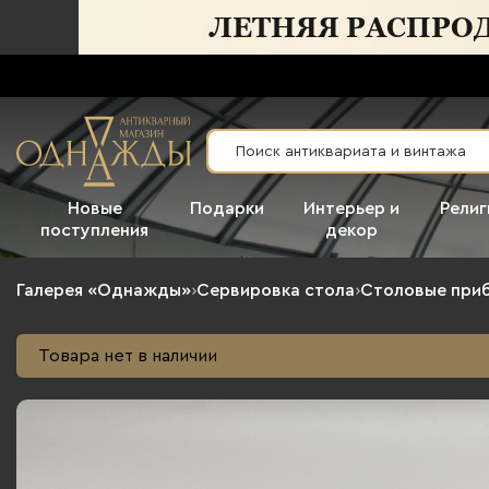
Новые
Подарки
Интерьер и
Религ
поступления
декор
Галерея «Однажды»
›
Сервировка стола
›
Столовые при
Товара нет в наличии