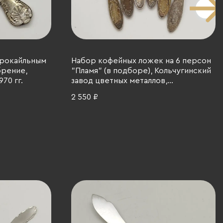
 рокайльным
Набор кофейных ложек на 6 персон
брение,
"Пламя" (в подборе), Кольчугинский
70 гг.
завод цветных металлов,
Оленегорский механический завод,
2 550 ₽
мНЦ (медь-никель-цинк), СССР, 1962-
1991 гг.