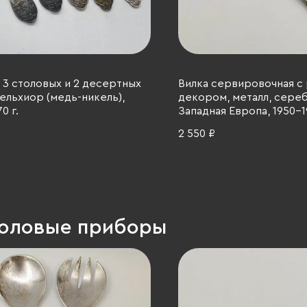
 3 столовых и 2 десертных
Вилка сервировочная с
ельхиор (медь-никель),
декором, металл, сере
0 г.
Западная Европа, 1950-19
2 550 ₽
толовые приборы