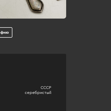
афию
СССР
серебристый