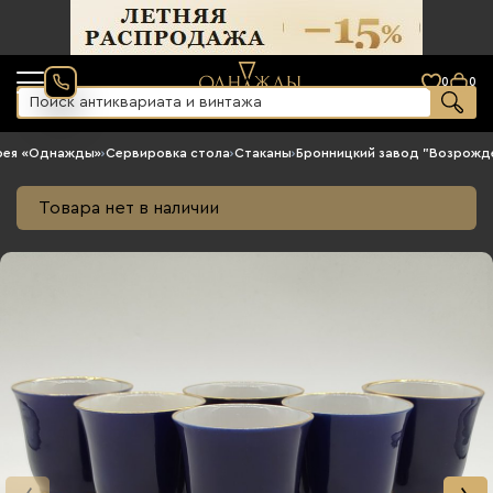
0
0
рея «Однажды»
›
Сервировка стола
›
Стаканы
›
Бронницкий завод "Возрожд
Товара нет в наличии