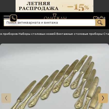
0
0
ых приборов
›
Наборы столовых ножей
›
Винтажные столовые приборы
›
Ста