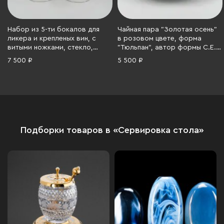
Набор из 5-ти бокалов для
Чайная пара "Золотая осень"
ликера и крепленых вин, с
в розовом цвете, форма
витыми ножками, стекло,
"Тюльпан", автор формы С.Е.
золочение, Чехословакия,
Яковлева, автор росписи Н.П.
7 500 ₽
5 500 ₽
1970-1980 гг.
Славина, Ленинградский
фарфоровый завод (ЛФЗ),
фарфор, деколь, люстр,
золочение, СССР, 1970-1986 гг.
Подборки товаров в «Сервировка стола»