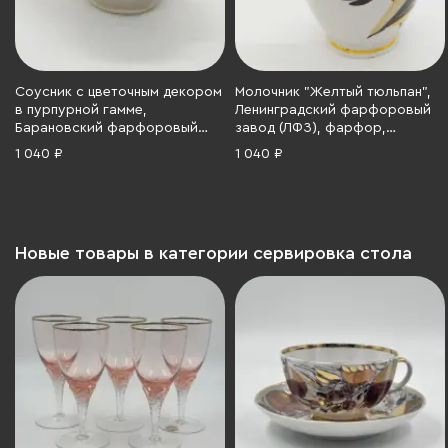
Соусник с цветочным декором
Молочник "Желтый тюльпан",
в пурпурной гамме,
Ленинградский фарфоровый
Барановский фарфоровый
завод (ЛФЗ), фарфор,
завод, фарфор, деколь, СССР,
роспись, золочение, СССР,
1 040 ₽
1 040 ₽
1953-1957 гг.
1970-1990 гг.
Новые товары в категории сервировка стола