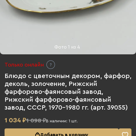
Фото
1
из
4
Только онлайн
Блюдо с цветочным декором, фарфор,
деколь, золочение, Рижский
фарфорово-фаянсовый завод,
Рижский фарфорово-фаянсовый
завод, СССР, 1970-1980 гг. (арт. 39055)
1 034
₽
1 098 ₽
В наличии:
1
шт.
Добавить в корзину