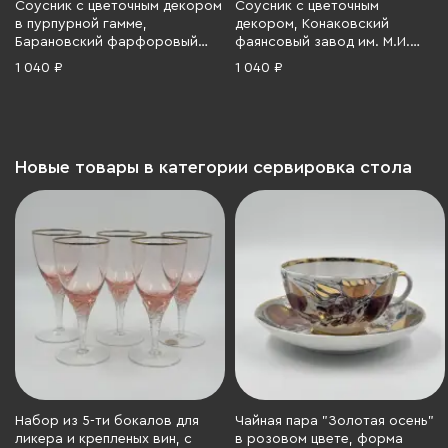
Соусник с цветочным декором
Соусник с цветочным
в пурпурной гамме,
декором, Конаковский
Барановский фарфоровый
фаянсовый завод им. М.И.
завод, фарфор, деколь, СССР,
Калинина (ЗиК Конаково),
1 040 ₽
1 040 ₽
1953-1957 гг.
фаянс, аэрография по
трафарету, золочение, СССР,
1934-1940 гг.
Новые товары в категории сервировка стола
Набор из 5-ти бокалов для
Чайная пара "Золотая осень"
ликера и крепленых вин, с
в розовом цвете, форма