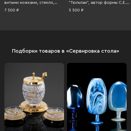
витыми ножками, стекло,
"Тюльпан", автор формы С.Е.
золочение, Чехословакия,
Яковлева, автор росписи Н.П.
7 500 ₽
5 500 ₽
1970-1980 гг.
Славина, Ленинградский
фарфоровый завод (ЛФЗ),
фарфор, деколь, люстр,
золочение, СССР, 1970-1986 гг.
Подборки товаров в «Сервировка стола»