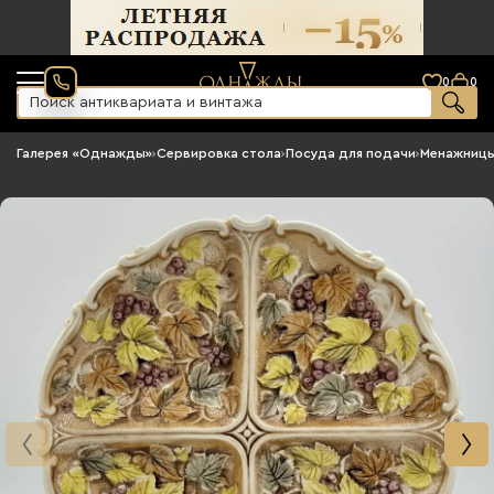
0
0
Галерея «Однажды»
›
Сервировка стола
›
Посуда для подачи
›
Менажниц