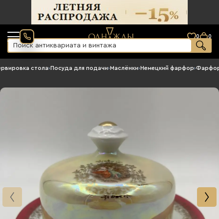
0
0
ервировка стола
›
Посуда для подачи
›
Маслёнки
›
Немецкий фарфор
›
Фарфор