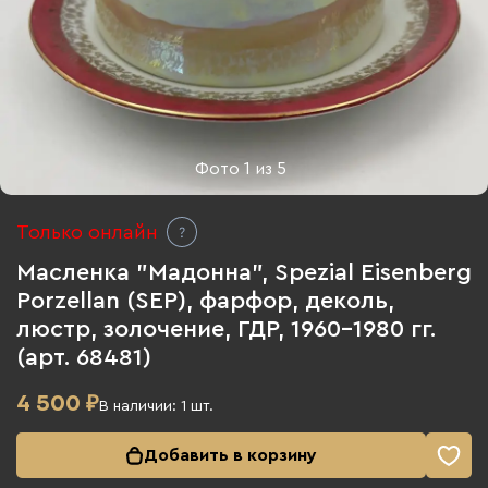
Фото
1
из
5
Только онлайн
Масленка "Мадонна", Spezial Eisenberg
Porzellan (SEP), фарфор, деколь,
люстр, золочение, ГДР, 1960-1980 гг.
(арт. 68481)
4 500
₽
В наличии:
1
шт.
Добавить в корзину