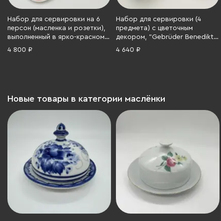
Набор для сервировки на 6
Набор для сервировки (4
персон (масленка и розетки),
предмета) с цветочным
выполненный в ярко-красном
декором, "Gebrüder Benedikt",
цвете с флористическим
фарфор, деколь, золочение,
4 800 ₽
4 640 ₽
декором, Freiberger Porzellan,
Чехословакия, 1960-1990 гг.
фарфор, крытье, деколь,
золочение, ГДР, 1970-1990 гг.
Новые товары в категории маслёнки