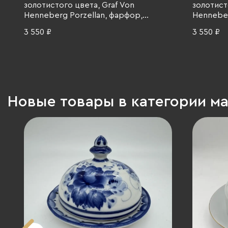
золотистого цвета, Graf Von
золотист
Henneberg Porzellan, фарфор,
Henneber
деколь, золочение, ГДР, 1973-1977 гг.
деколь, з
3 550 ₽
3 550 ₽
Новые товары в категории м