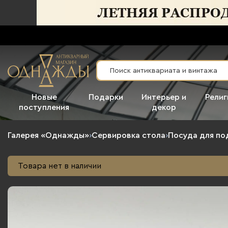
Новые
Подарки
Интерьер и
Религ
поступления
декор
Галерея «Однажды»
›
Сервировка стола
›
Посуда для по
Товара нет в наличии