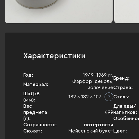
Характеристики
Год:
1949-1969 гг.
Бренд:
Фарфор, деколь,
Материал:
золочение
Страна:
ШхДхВ
182 x 182 x 107
Стиль:
(мм):
Вес
Для еды/
предмета
499
напитков:
(г):
Особенно
Сохранность:
потертости
Сюжет:
Мейсенский букет
Цвет: