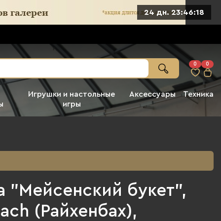
24 дн. 23:46:17
0
0
Игрушки и настольные
Аксессуары
Техника
ы
игры
а "Мейсенский букет",
ach (Райхенбах),