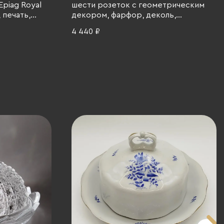
Epiag Royal
шести розеток с геометрическим
 печать,
декором, фарфор, деколь,
 гг.
золочение, Lichte Porzellan (Лихте),
4 440 ₽
Lichte Porzellan (Лихте), Германия,
1966-1985 гг.