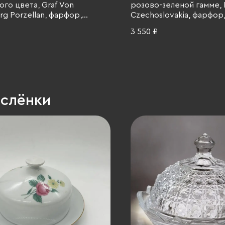
ого цвета, Graf Von
розово-зеленой гамме, 
g Porzellan, фарфор,
Czechoslovakia, фарфор,
олочение, ГДР, 1973-1977 гг.
Чехословакия, 1970-1990
3 550 ₽
аслёнки