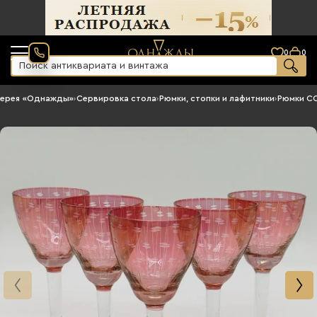
0
0
лерея «Однажды»
›
Сервировка стола
›
Рюмки, стопки и лафитники
›
Рюмки С