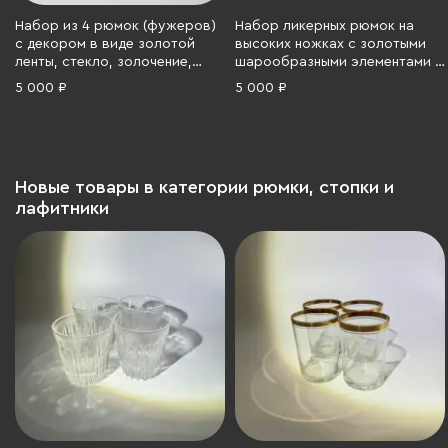
Набор из 4 рюмок (фужеров)
Набор ликерных рюмок на
с декором в виде золотой
высоких ножках с золотыми
ленты, стекло, золочение,
шарообразными элементами у
Европа, 1960-1970 гг.
основания (6 шт.), Bohemia
5 000 ₽
5 000 ₽
Crystal (Bohemia Glass),
стекло, золочение, Чехия,
1990-2000 гг.
Новые товары в категории рюмки, стопки и
лафитники