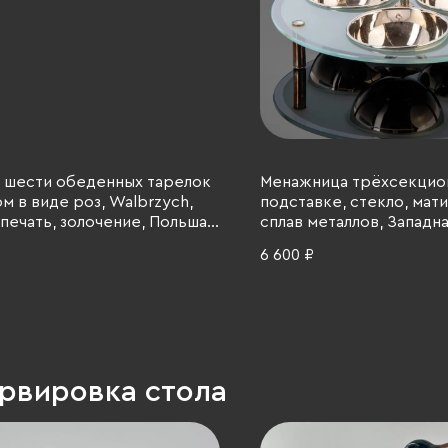
 шести обеденных тарелок
Менажница трёхсекцион
м в виде роз, Walbrzych,
подставке, стекло, мат
печать, золочение, Польша,
сплав металлов, Западна
 гг.
1990-2000 гг.
6 600 ₽
ервировка стола