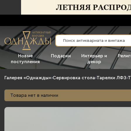
Новые
Подарки
Интерьер и
Религ
поступления
декор
Галерея «Однажды»
›
Сервировка стола
›
Тарелки ЛФЗ
›
Т
Товара нет в наличии