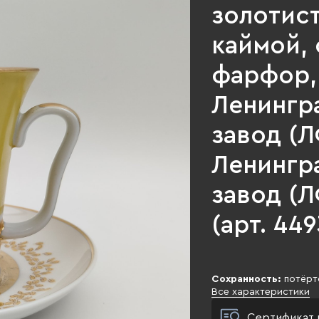
золотис
каймой,
фарфор,
Ленингр
завод (ЛФ
Ленингр
завод (Л
(арт. 449
Сохранность:
потёрто
Все характеристики
Сертификат 