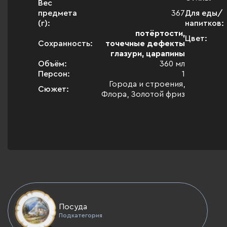
Вес
предмета
367
Для еды/
(г):
напитков:
потёртости,
Цвет:
Сохранность:
точечные дефекты
глазури, царапины
Объём:
360 мл
Персон:
1
Города и строения,
Сюжет:
Флора, Золотой фриз
Посуда
Подкатегория