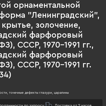
той орнаментальной
 форма "Ленинградский",
 крытье, золочение,
адский фарфоровый
З), СССР, 1970-1991 гг.,
адский фарфоровый
ФЗ), СССР, 1970-1991 гг.
34)
сти, точечные дефекты глазури, царапины
подлинности по запросу
Доставка от 2 часов