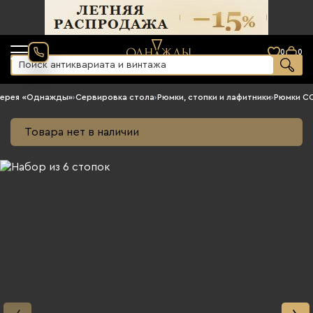
0
0
лерея «Однажды»
›
Сервировка стола
›
Рюмки, стопки и лафитники
›
Рюмки С
Товара нет в наличии