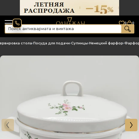
0
0
ервировка стола
›
Посуда для подачи
›
Супницы
›
Немецкий фарфор
›
Фарфор