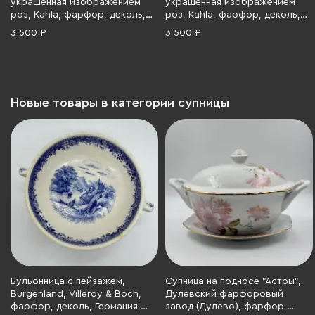
украшенная изображением
украшенная изображением
роз, Kahla, фарфор, деколь,
роз, Kahla, фарфор, деколь,
золочение, ГДР, 1968-1987 гг.
золочение, ГДР, 1968-1987 гг.
3 500 ₽
3 500 ₽
Новые товары в категории супницы
Бульонница с пейзажем,
Супница на подносе "Астры",
Burgenland, Villeroy & Boch,
Дулевский фарфоровый
фарфор, деколь, Германия,
завод (Дулёво), фарфор,