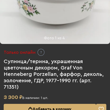
Фото
1
из
4
Только онлайн
Супница/терина, украшенная
цветочным декором, Graf Von
Henneberg Porzellan, фарфор, деколь,
золочение, ГДР, 1977-1990 гг. (арт.
71351)
3 300
₽
В наличии:
1
шт.
Добавить в корзину