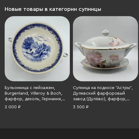
Новые товары в категории супницы
Бульонница с пейзажем,
Супница на подносе "Астры",
Burgenland, Villeroy & Boch,
Дулевский фарфоровый
фарфор, деколь, Германия,
завод (Дулёво), фарфор,
1960-1990 гг.
деколь, золочение, СССР,
2 000 ₽
3 500 ₽
1980-1991 гг.