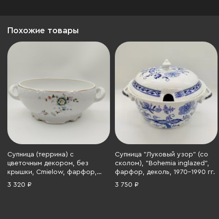
Похожие товары
Супница (террина) с
Супница "Луковый узор" (со
цветочным декором, без
сколом), "Bohemia inglazed",
крышки, Cmielow, фарфор,
фарфор, деколь, 1970-1990 гг.
деколь, роспись, золочение,
3 320 ₽
3 750 ₽
Польша, 1900-1914 гг.