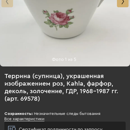
Фото
1
из
5
Террина (супница), украшенная
изображением роз, Kahla, фарфор,
деколь, золочение, ГДР, 1968-1987 гг.
(арт. 69578)
Сохранность:
Незначительные следы бытования
Все характеристики
Сертификат подлинности по запросу