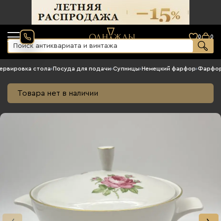
0
0
ервировка стола
›
Посуда для подачи
›
Супницы
›
Немецкий фарфор
›
Фарфор
Товара нет в наличии