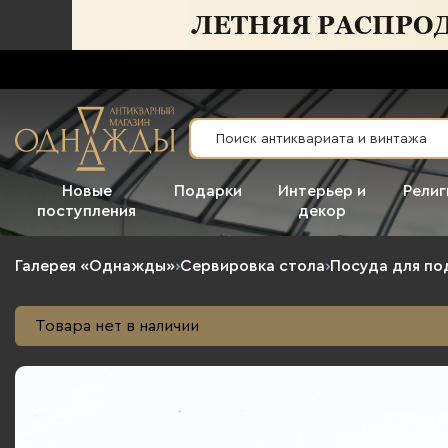
Новые
Подарки
Интерьер и
Религ
поступления
декор
Галерея «Однажды»
›
Сервировка стола
›
Посуда для по
Товара нет в наличии