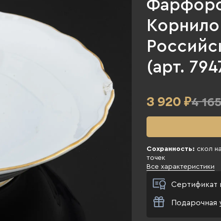
Фарфоро
Корнило
Российск
(арт. 794
3 920
₽
4 165
Сохранность:
скол на
точек
Все характеристики
Сертификат 
Подарочная 