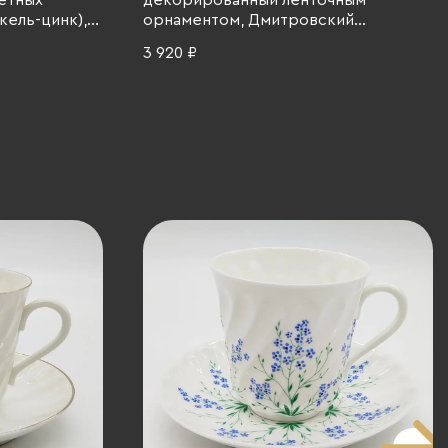
ветных
декорированный ленточным
кель-цинк),
орнаментом, Дмитровский
фарфоровый завод (ДФЗ Вербилки),
3 920 ₽
фарфор, роспись, золочение, СССР,
1965-1991 гг.