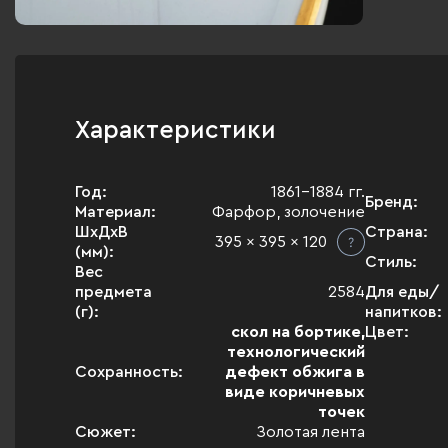
Характеристики
Год:
1861-1884 гг.
Бренд:
Материал:
Фарфор, золочение
ШхДхВ
Страна:
395 x 395 x 120
(мм):
Стиль:
Вес
предмета
2584
Для еды/
(г):
напитков:
скол на бортике,
Цвет:
технологический
Сохранность:
дефект обжига в
виде коричневых
точек
Сюжет:
Золотая лента