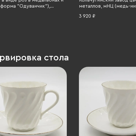
в виде роз в медальонах и
Кольчугинский завод ц
(форма "Одуванчик"),
металлов, мНЦ (медь-ни
адский фарфоровый завод
СССР, 1960-1980 гг.
3 920 ₽
арфор, деколь, золочение,
9-1992 гг.
ервировка стола