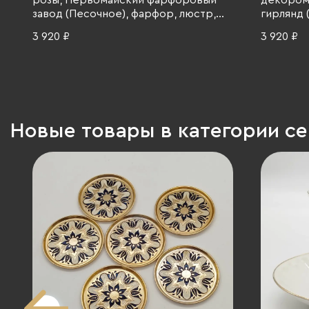
розы, Первомайский фарфоровый
декором 
завод (Песочное), фарфор, люстр,
гирлянд 
роспись, золочение, СССР, 1976-1991
Ленингр
3 920 ₽
3 920 ₽
гг.
(ЛФЗ), ф
СССР, 198
Новые товары в категории с