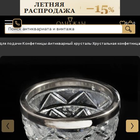
0
0
для подачи
›
Конфетницы
›
Антикварный хрусталь
›
Хрустальная конфетниц