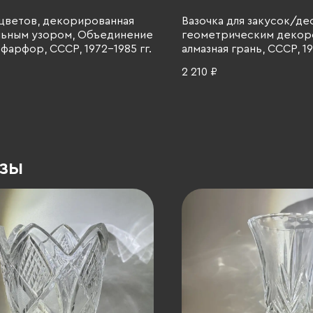
 цветов, декорированная
Вазочка для закусок/де
льным узором, Объединение
геометрическим декоро
 фарфор, СССР, 1972-1985 гг.
алмазная грань, СССР, 19
2 210 ₽
азы