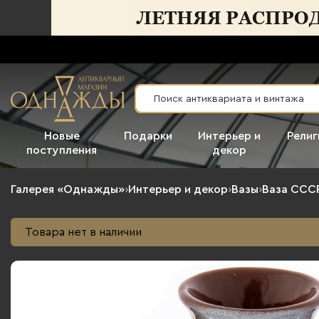
Новые
Подарки
Интерьер и
Религ
поступления
декор
Галерея «Однажды»
›
Интерьер и декор
›
Вазы
›
Ваза ССС
Товара нет в наличии