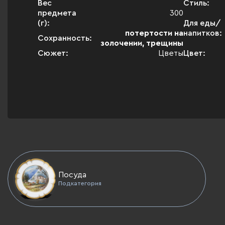
Вес
Стиль:
предмета
300
(г):
Для еды/
потертости на
напитков:
Сохранность:
золочении, трещины
Сюжет:
Цветы
Цвет:
Посуда
Подкатегория