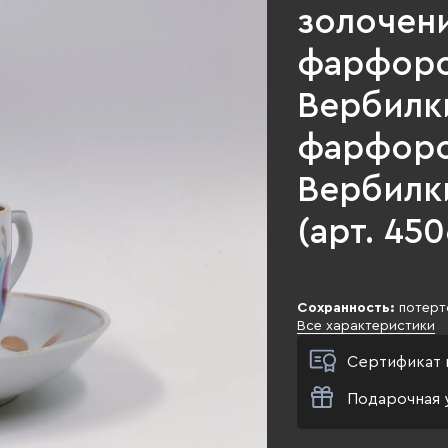
золочен
фарфоро
Вербилк
фарфоро
Вербилки
(арт. 450
Сохранность:
потерт
Все характеристики
Сертификат 
Подарочная 