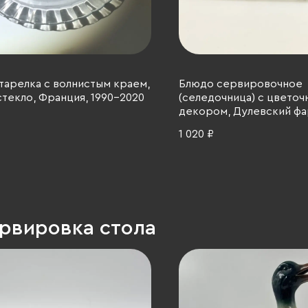
тарелка с волнистым краем,
Блюдо сервировочное
 стекло, Франция, 1990-2020
(селедочница) с цвето
декором, Дулевский ф
завод (Дулёво), фарфор
1 020 ₽
золочение, СССР, 1968-19
ервировка стола