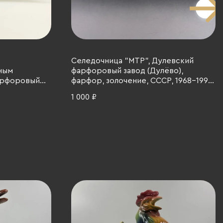
Селедочница "МТР", Дулевский
чным
фарфоровый завод (Дулёво),
арфоровый
фарфор, золочение, СССР, 1968-1991
, деколь,
гг.
1 000 ₽
91 гг.